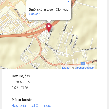
×
Brněnská 385/55 - Olomouc
Udalosti
Leaflet
| ©
OpenStreetMap
Datum/čas
30/09/2019
9:00 - 13:30
Místo konání
Hesperia hotel Olomouc