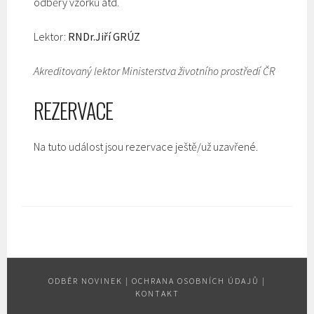
odběry vzorků atd.
Lektor:
RNDr.Jiří GRÚZ
Akreditovaný lektor Ministerstva životního prostředí ČR
REZERVACE
Na tuto událost jsou rezervace ještě/už uzavřené.
ODBĚR NOVINEK
|
OCHRANA OSOBNÍCH ÚDAJŮ
|
KONTAKT