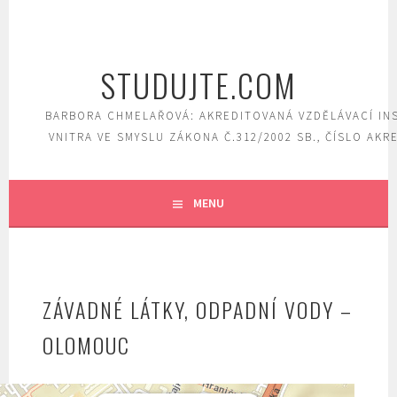
Skip
to
content
STUDUJTE.COM
BARBORA CHMELAŘOVÁ: AKREDITOVANÁ VZDĚLÁVACÍ IN
VNITRA VE SMYSLU ZÁKONA Č.312/2002 SB., ČÍSLO AKR
MENU
ZÁVADNÉ LÁTKY, ODPADNÍ VODY –
OLOMOUC