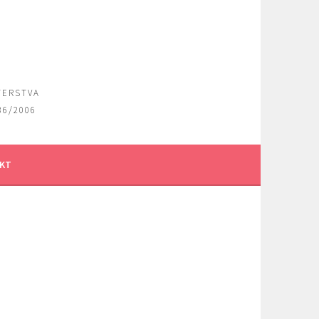
TERSTVA
36/2006
KT