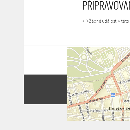
PŘIPRAVOVA
<li>Žádné události v této 
POST
Dům odborových svazů P
NAVIGATION