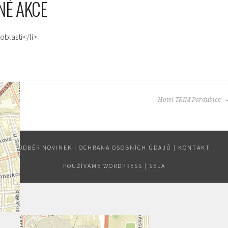
NÉ AKCE
oblasti</li>
raha
Hotel TRIM Pardubice
ODBĚR NOVINEK
|
OCHRANA OSOBNÍCH ÚDAJŮ
|
KONTAKT
POUŽÍVÁME WORDPRESS
|
SELA