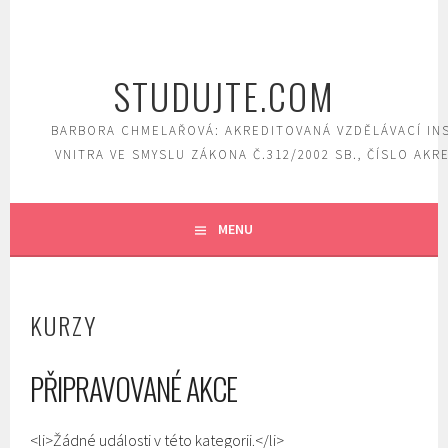
Skip
to
content
STUDUJTE.COM
BARBORA CHMELAŘOVÁ: AKREDITOVANÁ VZDĚLÁVACÍ IN
VNITRA VE SMYSLU ZÁKONA Č.312/2002 SB., ČÍSLO AKR
MENU
KURZY
PŘIPRAVOVANÉ AKCE
<li>Žádné události v této kategorii.</li>