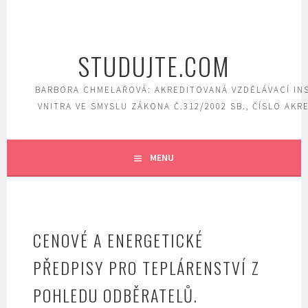
Skip
to
content
STUDUJTE.COM
BARBORA CHMELAŘOVÁ: AKREDITOVANÁ VZDĚLÁVACÍ IN
VNITRA VE SMYSLU ZÁKONA Č.312/2002 SB., ČÍSLO AKR
MENU
CENOVÉ A ENERGETICKÉ
PŘEDPISY PRO TEPLÁRENSTVÍ Z
POHLEDU ODBĚRATELŮ.