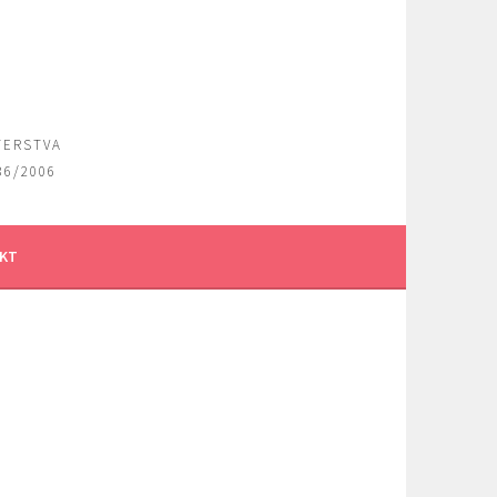
TERSTVA
36/2006
KT