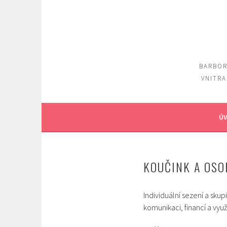
Skip
to
content
BARBOR
VNITRA
ÚV
KOUČINK A OSO
Individuální sezení a sku
komunikaci, financí a využ