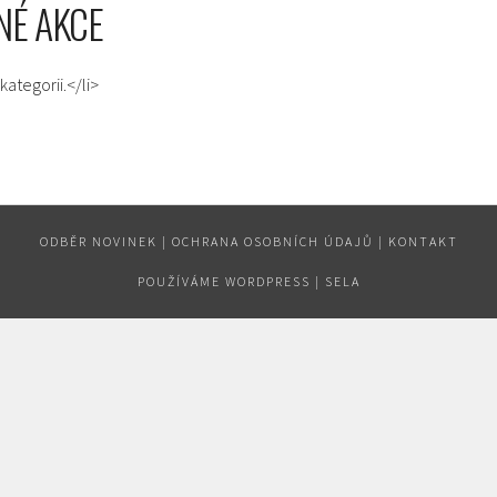
NÉ AKCE
kategorii.</li>
ODBĚR NOVINEK
|
OCHRANA OSOBNÍCH ÚDAJŮ
|
KONTAKT
POUŽÍVÁME WORDPRESS
|
SELA