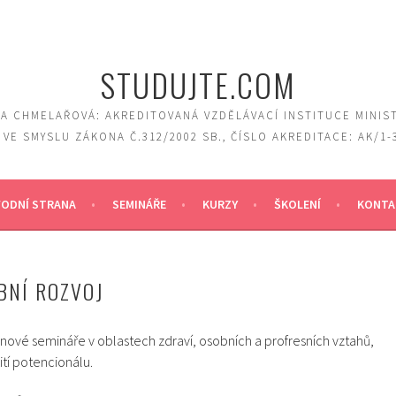
STUDUJTE.COM
A CHMELAŘOVÁ: AKREDITOVANÁ VZDĚLÁVACÍ INSTITUCE MINIS
 VE SMYSLU ZÁKONA Č.312/2002 SB., ČÍSLO AKREDITACE: AK/1-
ODNÍ STRANA
SEMINÁŘE
KURZY
ŠKOLENÍ
KONTA
BNÍ ROZVOJ
pinové semináře v oblastech zdraví, osobních a profresních vztahů,
ití potencionálu.