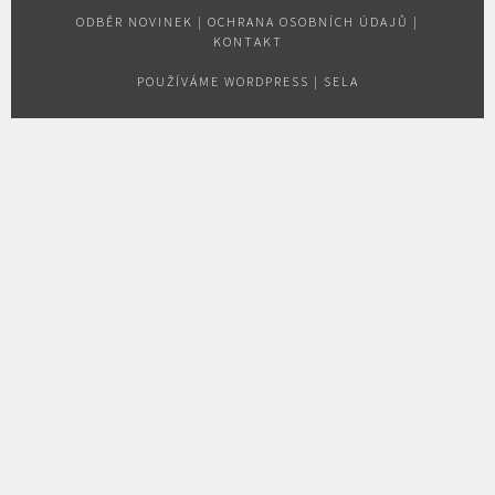
ODBĚR NOVINEK
|
OCHRANA OSOBNÍCH ÚDAJŮ
|
KONTAKT
POUŽÍVÁME WORDPRESS
|
SELA