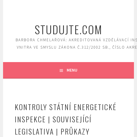
Skip
to
content
STUDUJTE.COM
BARBORA CHMELAŘOVÁ: AKREDITOVANÁ VZDĚLÁVACÍ IN
VNITRA VE SMYSLU ZÁKONA Č.312/2002 SB., ČÍSLO AKR
MENU
KONTROLY STÁTNÍ ENERGETICKÉ
INSPEKCE | SOUVISEJÍCÍ
LEGISLATIVA | PRŮKAZY