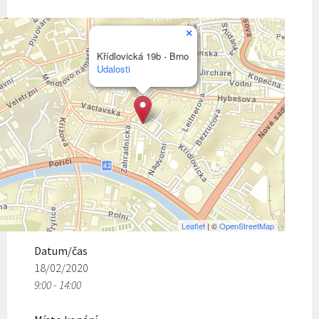
×
Křídlovická 19b - Brno
Udalosti
Leaflet
| ©
OpenStreetMap
Datum/čas
18/02/2020
9:00 - 14:00