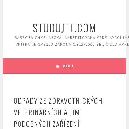
Skip
to
content
STUDUJTE.COM
BARBORA CHMELAŘOVÁ: AKREDITOVANÁ VZDĚLÁVACÍ IN
VNITRA VE SMYSLU ZÁKONA Č.312/2002 SB., ČÍSLO AKR
MENU
ODPADY ZE ZDRAVOTNICKÝCH,
VETERINÁRNÍCH A JIM
PODOBNÝCH ZAŘÍZENÍ