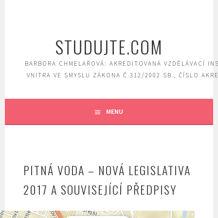
Skip
to
content
STUDUJTE.COM
BARBORA CHMELAŘOVÁ: AKREDITOVANÁ VZDĚLÁVACÍ IN
VNITRA VE SMYSLU ZÁKONA Č.312/2002 SB., ČÍSLO AKR
MENU
PITNÁ VODA – NOVÁ LEGISLATIVA
2017 A SOUVISEJÍCÍ PŘEDPISY