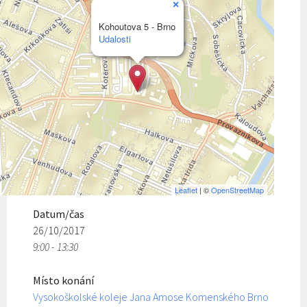
×
Kohoutova 5 - Brno
Udalosti
Leaflet
| ©
OpenStreetMap
Datum/čas
26/10/2017
9:00 - 13:30
Místo konání
Vysokoškolské koleje Jana Amose Komenského Brno