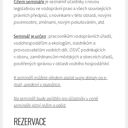
Cílem semináře
je seznámit účastníky s novou
legislativou ve vodoprávní praxi a všech souvisejících
právních předpisů, s novinkami v této oblasti, novými
povinnostmi, změnami, novým pokutováním, atd.
Seminář je určen
: pracovníkům vodoprávních úřadů,
vodohospodářům a ekologům, vlastníkům a
provozovatelům vodních děl, OSVČ podnikajících
v oboru, zaměstnancům městských a obecních úřadů,
pověřených správou v oblasti vodního hospodářství.
K semináři můžete předem zaslat svoje dotazy na e-
mail, uvedený v pozvánce.
Na semináři bude zajištěn pro účastníky v ceně
semináře pitný režim a oběd.
REZERVACE