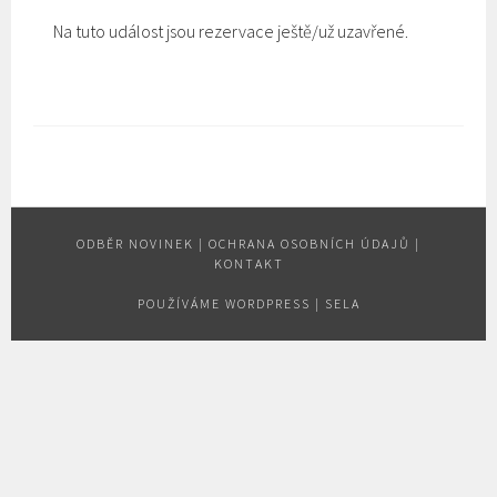
Na tuto událost jsou rezervace ještě/už uzavřené.
ODBĚR NOVINEK
|
OCHRANA OSOBNÍCH ÚDAJŮ
|
KONTAKT
POUŽÍVÁME WORDPRESS
|
SELA