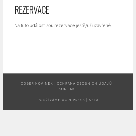
REZERVACE
Na tuto událost jsou rezervace ještě/už uzavřené.
ODBĚR NOVINEK
|
OCHRANA OSOBNÍCH ÚDAJŮ
|
KONTAKT
POUŽÍVÁME WORDPRESS
|
SELA