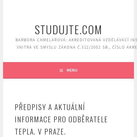
Skip
to
content
STUDUJTE.COM
BARBORA CHMELAŘOVÁ: AKREDITOVANÁ VZDĚLÁVACÍ IN
VNITRA VE SMYSLU ZÁKONA Č.312/2002 SB., ČÍSLO AKR
MENU
PŘEDPISY A AKTUÁLNÍ
INFORMACE PRO ODBĚRATELE
TEPLA. V PRAZE.