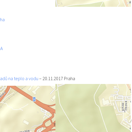
aha
KA
adů na teplo a vodu
– 20.11.2017 Praha
o seminář s programem si otevřete kliknutím na výše uvedený odkaz
omír POHANKA
–
Odborný poradce v energetice, specialista rozúčtování