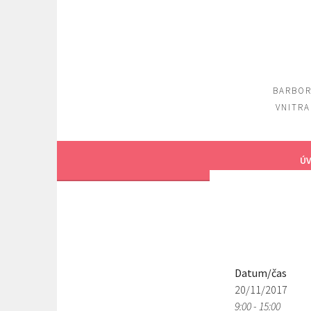
Skip
to
content
BARBOR
VNITRA
ÚV
Datum/čas
20/11/2017
9:00 - 15:00