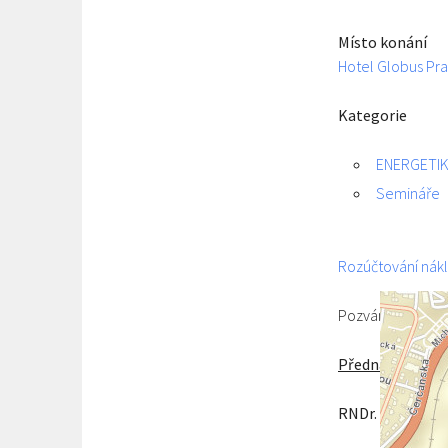
Místo konání
Hotel Globus Pr
Kategorie
ENERGETI
Semináře
Rozúčtování nákl
Pozvánku na tent
Přednáší
:
RNDr. Ing. Jar