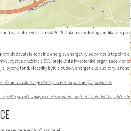
SZEWSKI –
T
echnický specialista pro měření tepla, vody a Smart Meteri
jsou informace o aktuálních předpisech pro měření spotřeby tepla. V
ákladů na teplo a vodu. Legislativa pro měření tepla a chladu. Zkušen
ladů na teplo a vodu za rok 2016. Zákon o metrologii, indikátory pro
:
pro dodavatele tepelné energie, energetiky odběratelů tepelné ene
vu, bytová družstva a SVJ, projekční a investorské organizace v energ
jící bytový fond, vlastníky bytů a budov, energetické auditory, ekono
e předem zaslat svoje dotazy na e-mail, uvedený v pozvánce.
zajištěn pro účastníky v ceně semináře materiál k přednášce, občerstv
CE
jsou rezervace ještě/už uzavřené.