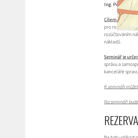
Ing. Petr HOLY
Cílem semináře
pro rozúčtování n
rozúčtováním nák
nákladů.
Seminář je určen
správu a samosprá
kanceláře spravu
K semináři můžet
Na semináři bude 
REZERVA
Na tuto událost 