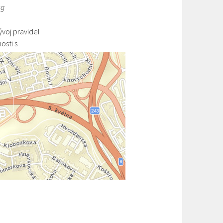
ng
ývoj pravidel
osti s
 rozdělování
rgie, státní
etice, realitní
my, účetní.
ení a oběd.