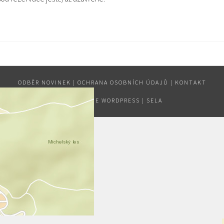
ODBĚR NOVINEK
|
OCHRANA OSOBNÍCH ÚDAJŮ
|
KONTAKT
POUŽÍVÁME WORDPRESS
|
SELA