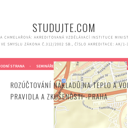
STUDUJTE.COM
A CHMELAŘOVÁ: AKREDITOVANÁ VZDĚLÁVACÍ INSTITUCE MINIS
 VE SMYSLU ZÁKONA Č.312/2002 SB., ČÍSLO AKREDITACE: AK/1-
ODNÍ STRANA
SEMINÁŘE
KURZY
ŠKOLENÍ
KONTA
ROZÚČTOVÁNÍ NÁKLADŮ NA TEPLO A VO
PRAVIDLA A ZKUŠENOSTI -PRAHA