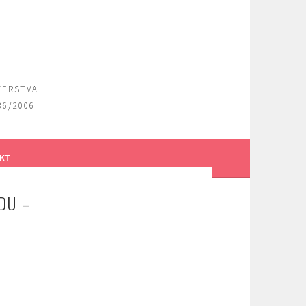
TERSTVA
36/2006
KT
DU –