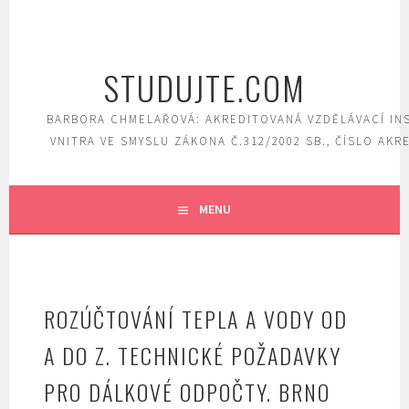
Skip
to
content
STUDUJTE.COM
BARBORA CHMELAŘOVÁ: AKREDITOVANÁ VZDĚLÁVACÍ IN
VNITRA VE SMYSLU ZÁKONA Č.312/2002 SB., ČÍSLO AKR
MENU
ROZÚČTOVÁNÍ TEPLA A VODY OD
A DO Z. TECHNICKÉ POŽADAVKY
PRO DÁLKOVÉ ODPOČTY. BRNO