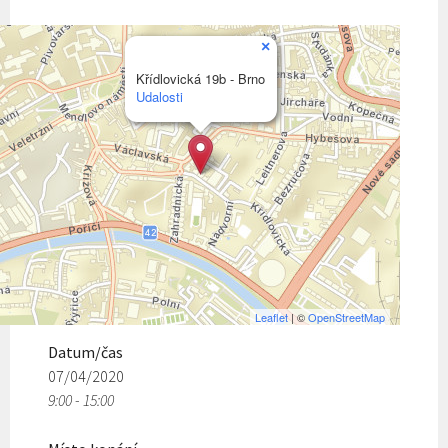
×
Křídlovická 19b - Brno
Udalosti
Leaflet
| ©
OpenStreetMap
Datum/čas
07/04/2020
9:00 - 15:00