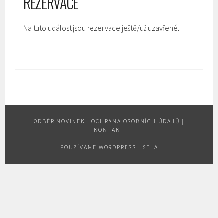
REZERVACE
Na tuto událost jsou rezervace ještě/už uzavřené.
ODBĚR NOVINEK
|
OCHRANA OSOBNÍCH ÚDAJŮ
|
KONTAKT
POUŽÍVÁME WORDPRESS
|
SELA