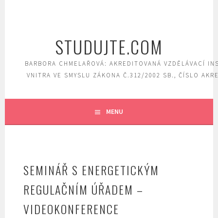
Skip
to
content
STUDUJTE.COM
BARBORA CHMELAŘOVÁ: AKREDITOVANÁ VZDĚLÁVACÍ IN
VNITRA VE SMYSLU ZÁKONA Č.312/2002 SB., ČÍSLO AKR
MENU
SEMINÁŘ S ENERGETICKÝM
REGULAČNÍM ÚŘADEM –
VIDEOKONFERENCE