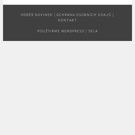
ODBĚR NOVINEK
|
OCHRANA OSOBNÍCH ÚDAJŮ
|
KONTAKT
POUŽÍVÁME WORDPRESS
|
SELA