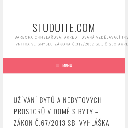
Skip
to
content
STUDUJTE.COM
BARBORA CHMELAŘOVÁ: AKREDITOVANÁ VZDĚLÁVACÍ IN
VNITRA VE SMYSLU ZÁKONA Č.312/2002 SB., ČÍSLO AKR
MENU
UŽÍVÁNÍ BYTŮ A NEBYTOVÝCH
PROSTORŮ V DOMĚ S BYTY –
ZÁKON Č.67/2013 SB. VYHLÁŠKA