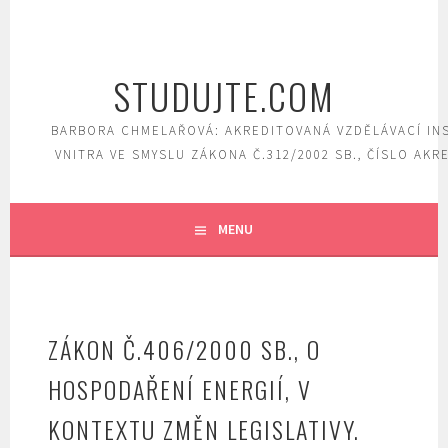
Skip
to
content
STUDUJTE.COM
BARBORA CHMELAŘOVÁ: AKREDITOVANÁ VZDĚLÁVACÍ IN
VNITRA VE SMYSLU ZÁKONA Č.312/2002 SB., ČÍSLO AKR
MENU
ZÁKON Č.406/2000 SB., O
HOSPODAŘENÍ ENERGIÍ, V
KONTEXTU ZMĚN LEGISLATIVY.