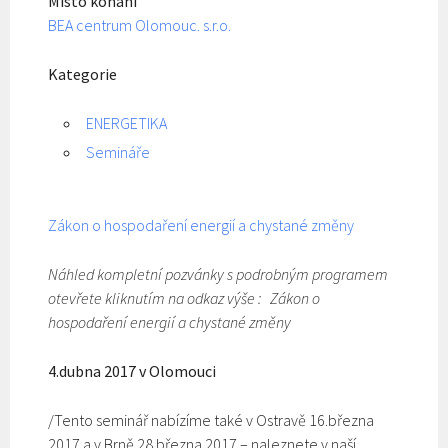
Místo konání
BEA centrum Olomouc. s.r.o.
Kategorie
ENERGETIKA
Semináře
Zákon o hospodaření energií a chystané změny
Náhled kompletní pozvánky s podrobným programem
otevřete kliknutím na odkaz výše : Zákon o
hospodaření energií a chystané změny
4.dubna 2017 v Olomouci
/Tento seminář nabízíme také v Ostravě 16.března
2017 a v Brně 28.března 2017 – naleznete v naší