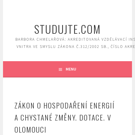
Skip
to
content
STUDUJTE.COM
BARBORA CHMELAŘOVÁ: AKREDITOVANÁ VZDĚLÁVACÍ IN
VNITRA VE SMYSLU ZÁKONA Č.312/2002 SB., ČÍSLO AKR
MENU
ZÁKON O HOSPODAŘENÍ ENERGIÍ
A CHYSTANÉ ZMĚNY. DOTACE. V
OLOMOUCI