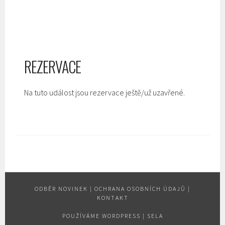
REZERVACE
Na tuto událost jsou rezervace ještě/už uzavřené.
ODBĚR NOVINEK
|
OCHRANA OSOBNÍCH ÚDAJŮ
|
KONTAKT
POUŽÍVÁME WORDPRESS
|
SELA