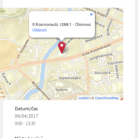
×
tř.Kosmonautů 1288/1 - Olomouc
Udalosti
Leaflet
| ©
OpenStreetMap
Datum/čas
04/04/2017
9:00 - 13:30