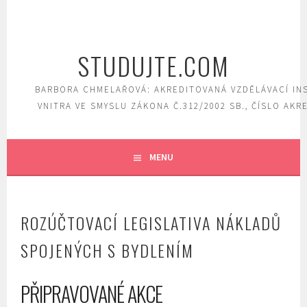
Skip
to
content
STUDUJTE.COM
BARBORA CHMELAŘOVÁ: AKREDITOVANÁ VZDĚLÁVACÍ IN
VNITRA VE SMYSLU ZÁKONA Č.312/2002 SB., ČÍSLO AKR
MENU
ROZÚČTOVACÍ LEGISLATIVA NÁKLADŮ
SPOJENÝCH S BYDLENÍM
PŘIPRAVOVANÉ AKCE