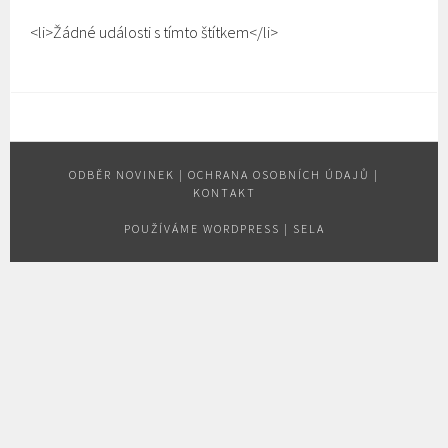
<li>Žádné události s tímto štítkem</li>
ODBĚR NOVINEK
|
OCHRANA OSOBNÍCH ÚDAJŮ
|
KONTAKT
POUŽÍVÁME WORDPRESS
|
SELA