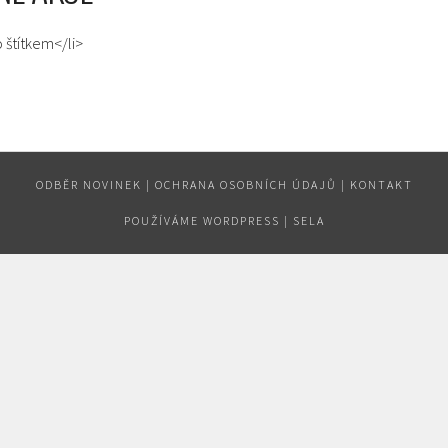
o štítkem</li>
ODBĚR NOVINEK
|
OCHRANA OSOBNÍCH ÚDAJŮ
|
KONTAKT
POUŽÍVÁME WORDPRESS
|
SELA