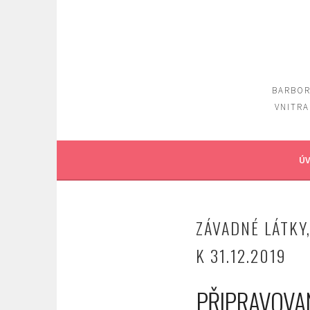
Skip
to
content
BARBOR
VNITRA
ÚV
ZÁVADNÉ LÁTKY
K 31.12.2019
PŘIPRAVOVA