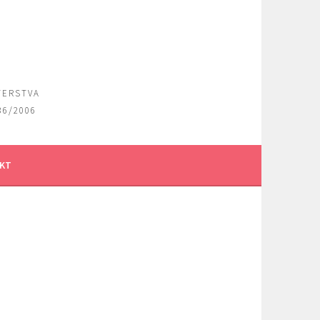
TERSTVA
36/2006
KT