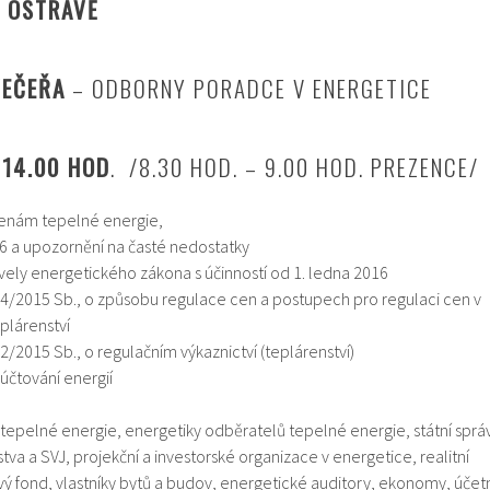
V OSTRAVĚ
VEČEŘA
– ODBORNY PORADCE V ENERGETICE
 14.00 HOD
. /8.30 HOD. – 9.00 HOD. PREZENCE/
enám tepelné energie,
6 a upozornění na časté nedostatky
ely energetického zákona s účinností od 1. ledna 2016
4/2015 Sb., o způsobu regulace cen a postupech pro regulaci cen v
plárenství
2/2015 Sb., o regulačním výkaznictví (teplárenství)
účtování energií
epelné energie, energetiky odběratelů tepelné energie, státní sprá
va a SVJ, projekční a investorské organizace v energetice, realitní
vý fond, vlastníky bytů a budov, energetické auditory, ekonomy, účetn