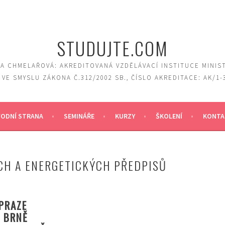
STUDUJTE.COM
A CHMELAŘOVÁ: AKREDITOVANÁ VZDĚLÁVACÍ INSTITUCE MINIS
 VE SMYSLU ZÁKONA Č.312/2002 SB., ČÍSLO AKREDITACE: AK/1-
ODNÍ STRANA
SEMINÁŘE
KURZY
ŠKOLENÍ
KONTA
CH A ENERGETICKÝCH PŘEDPISŮ
PRAZE
V BRNĚ