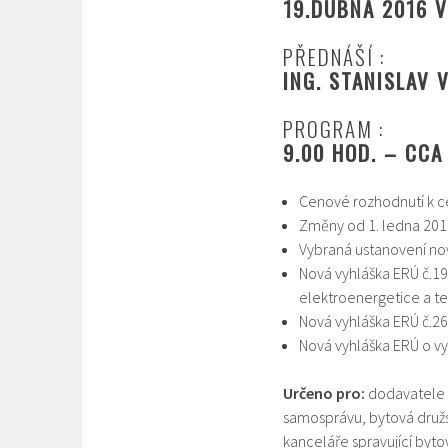
19.DUBNA 2016 
PŘEDNÁŠÍ :
ING. STANISLAV 
PROGRAM :
9.00 HOD. – CCA
Cenové rozhodnutí k c
Změny od 1. ledna 201
Vybraná ustanovení nov
Nová vyhláška ERÚ č.19
elektroenergetice a te
Nová vyhláška ERÚ č.26
Nová vyhláška ERÚ o vy
Určeno pro
:
dodavatele t
samosprávu, bytová družst
kanceláře spravující byto