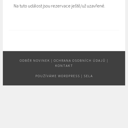
Na tuto událost jsou rezervace ještě/už uzavřené.
ODBĚR NOVINEK
|
OCHRANA OSOBNÍCH ÚDAJŮ
|
KONTAKT
POUŽÍVÁME WORDPRESS
|
SELA