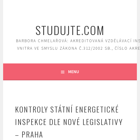
Skip
to
content
STUDUJTE.COM
BARBORA CHMELAŘOVÁ: AKREDITOVANÁ VZDĚLÁVACÍ IN
VNITRA VE SMYSLU ZÁKONA Č.312/2002 SB., ČÍSLO AKR
MENU
KONTROLY STÁTNÍ ENERGETICKÉ
INSPEKCE DLE NOVÉ LEGISLATIVY
– PRAHA