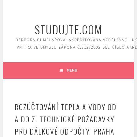
Skip
to
content
STUDUJTE.COM
BARBORA CHMELAŘOVÁ: AKREDITOVANÁ VZDĚLÁVACÍ IN
VNITRA VE SMYSLU ZÁKONA Č.312/2002 SB., ČÍSLO AKR
MENU
ROZÚČTOVÁNÍ TEPLA A VODY OD
A DO Z. TECHNICKÉ POŽADAVKY
PRO DÁLKOVÉ ODPOČTY. PRAHA